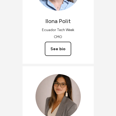
Ilona
Polit
Ecuador Tech Week
CMO
See bio