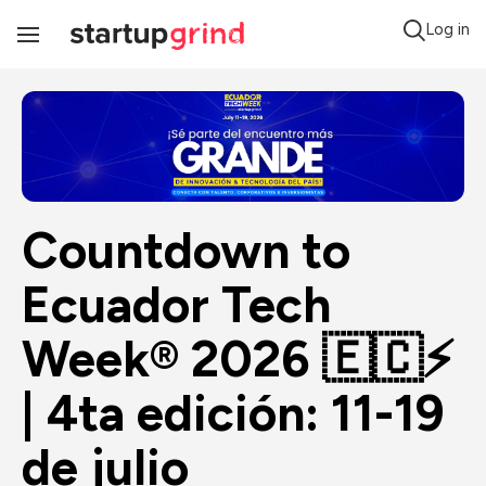
Log in
Toggle
Navigation
Countdown to 
Ecuador Tech 
Week® 2026 🇪🇨⚡ 
| 4ta edición: 11-19 
de julio