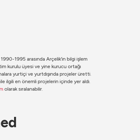
990-1995 arasında Arçelik'in bilgi işlem 
m kurulu üyesi ve yine kurucu ortağı 
ara yurtiçi ve yurtdışında projeler üretti. 
le ilgili en önemli projelerin içinde yer aldı. 
om
 olarak sıralanabilir.
ned