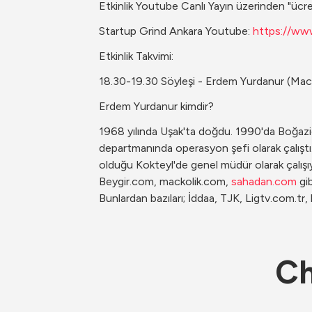
Etkinlik Youtube Canlı Yayın üzerinden "ücret
Startup Grind Ankara Youtube: 
https://w
Etkinlik Takvimi:
18.30-19.30 Söyleşi - Erdem Yurdanur (Ma
Erdem Yurdanur kimdir?
1968 yılında Uşak'ta doğdu. 1990'da Boğaziç
departmanında operasyon şefi olarak çalıştı
olduğu Kokteyl'de genel müdür olarak çalışıyo
Beygir.com, mackolik.com, 
sahadan.com
 gi
Bunlardan bazıları; İddaa, TJK, Ligtv.com.
Ch