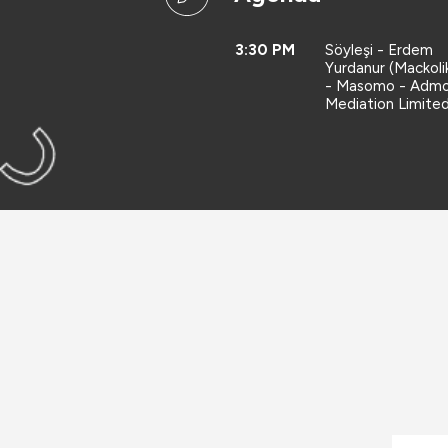
3:30 PM
Söyleşi - Erdem
Yurdanur (Mackol
- Masomo - Adm
Mediation Limited