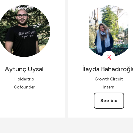
Aytunç
Uysal
İlayda
Bahadıroğl
Holdertrip
Growth Circuit
Cofounder
Intern
See bio