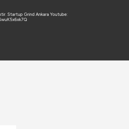
ktir. Startup Grind Ankara Youtube:
kSwuK5x6xk7Q