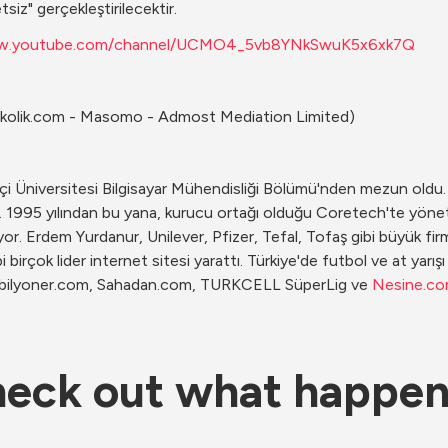
siz" gerçekleştirilecektir.
ww.youtube.com/channel/UCMO4_5vb8YNkSwuK5x6xk7Q
ckolik.com - Masomo - Admost Mediation Limited)
i Üniversitesi Bilgisayar Mühendisliği Bölümü'nden mezun oldu. 1
. 1995 yılından bu yana, kurucu ortağı olduğu Coretech'te yöneti
r. Erdem Yurdanur, Unilever, Pfizer, Tefal, Tofaş gibi büyük firmal
bi birçok lider internet sitesi yarattı. Türkiye'de futbol ve at yarışı i
tr, bilyoner.com, Sahadan.com, TURKCELL SüperLig ve 
Nesine.c
eck out what happe