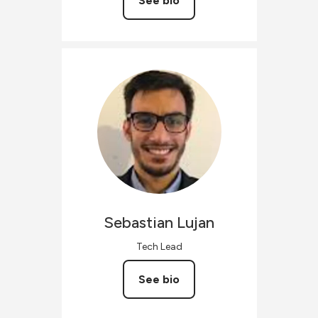
See bio
Sebastian
Lujan
Tech Lead
See bio