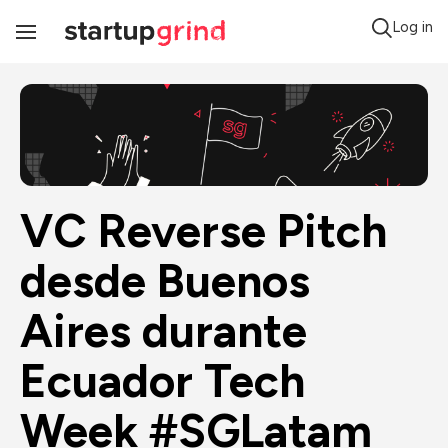
Log in
Toggle
Navigation
VC Reverse Pitch 
desde Buenos 
Aires durante 
Ecuador Tech 
Week #SGLatam