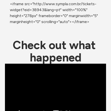
<iframe src="http://www.sympla.com.br/tickets-
widget?eid=38943&lang=pt" width="100%" 
height="278px" frameborder="0" marginwidth="5" 
marginheight="0" scrolling="auto"></iframe>
Check out what 
happened