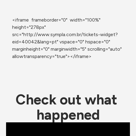
<iframe  frameborder="0"  width="100%" 
height="278px" 
src="http://www.sympla.com.br/tickets-widget?
eid=40042&lang=pt" vspace="0" hspace="0" 
marginheight="0" marginwidth="5" scrolling="auto" 
allowtransparency="true"></iframe>
Check out what 
happened