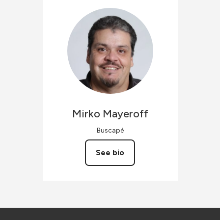
Mirko
Mayeroff
Buscapé
See bio