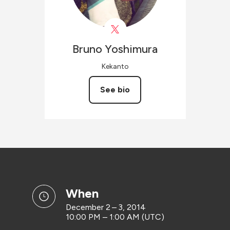
Bruno
Yoshimura
Kekanto
See bio
when
December 2 – 3, 2014
10:00 PM – 1:00 AM (UTC)