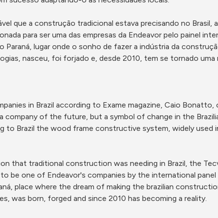
el que a construção tradicional estava precisando no Brasil, 
ionada para ser uma das empresas da Endeavor pelo painel inte
o Paraná, lugar onde o sonho de fazer a indústria da construção ci
gias, nasceu, foi forjado e, desde 2010, tem se tornado uma re
anies in Brazil according to Exame magazine, Caio Bonatto, on
ompany of the future, but a symbol of change in the Brazilian
ng to Brazil the wood frame constructive system, widely used in
ion that traditional construction was needing in Brazil, the Te
o be one of Endeavor's companies by the international panel of
aná, place where the dream of making the brazilian construction
es, was born, forged and since 2010 has becoming a reality.