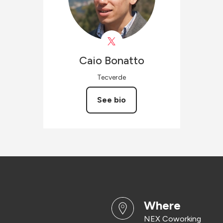
Caio
Bonatto
Tecverde
See bio
where
NEX Coworking