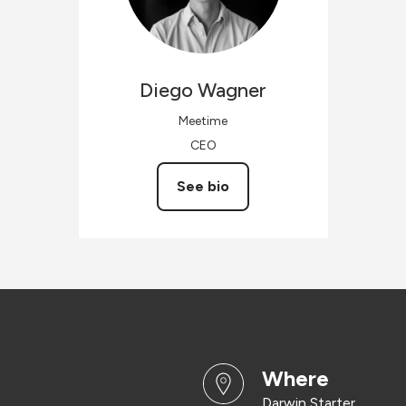
Diego
Wagner
Meetime
CEO
See bio
where
Darwin Starter