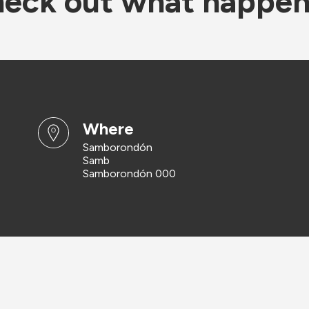
eck out what happe
where
Samborondón
Samb
Samborondón 000