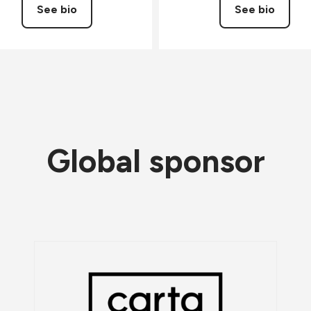
See bio
See bio
Global sponsor