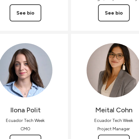
See bio
See bio
Ilona
Polit
Meital
Cohn
Ecuador Tech Week
Ecuador Tech Week
CMO
Project Manager