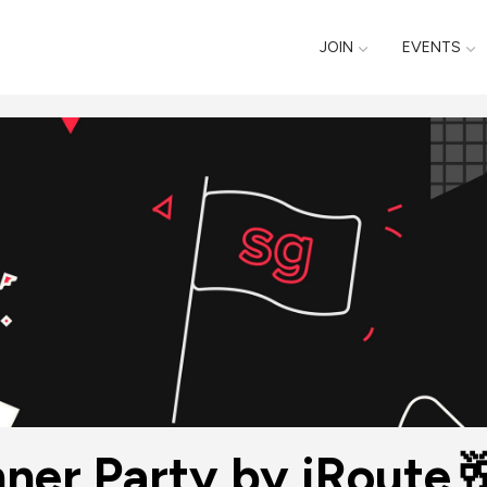
JOIN
EVENTS
nner Party by iRoute