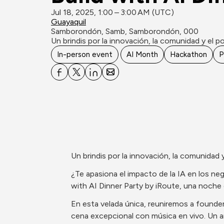
Jul 18, 2025, 1:00 – 3:00 AM (UTC)
Guayaquil
Samborondón, Samb, Samborondón, 000
​Un brindis por la innovación, la comunidad y el pod
In-person event
AI Month
Hackathon
P
​Un brindis por la innovación, la comunidad y
​¿Te apasiona el impacto de la IA en los n
with AI Dinner Party by iRoute, una noche e
​En esta velada única, reuniremos a founders
cena excepcional con música en vivo. Un a