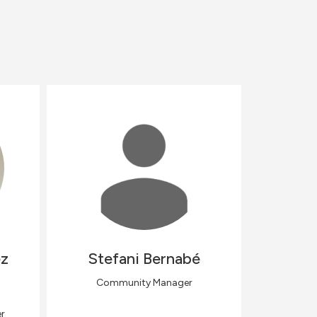
z
Stefani
Bernabé
Community Manager
r