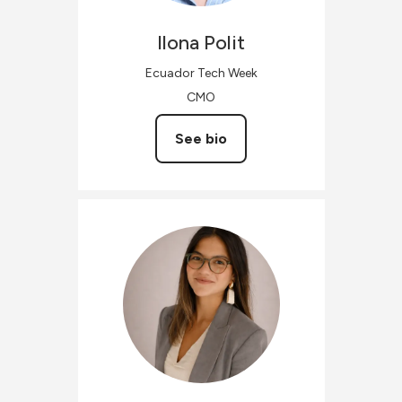
Ilona
Polit
Ecuador Tech Week
CMO
See bio