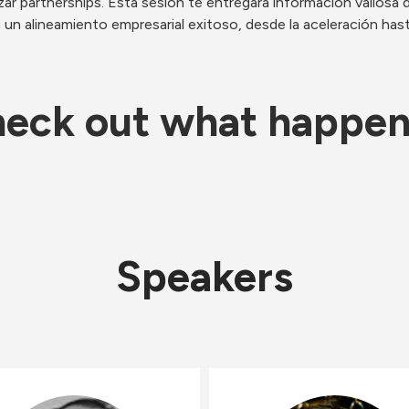
zar partnerships. Esta sesión te entregará información valiosa
n alineamiento empresarial exitoso, desde la aceleración hasta
eck out what happe
Speakers