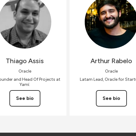
Thiago
Assis
Arthur
Rabelo
Oracle
Oracle
under and Head Of Projects at
Latam Lead, Oracle for Star
Yamí.
See bio
See bio