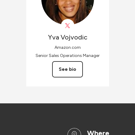
Yva
Vojvodic
Amazon.com
Senior Sales Operations Manager
See bio
where