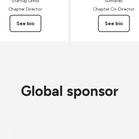
Startup Grind
Sumatec
Chapter Director
Chapter Co-Director
See bio
See bio
Global sponsor