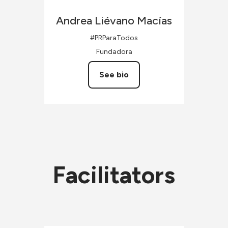
Andrea
Liévano Macías
#PRParaTodos
Fundadora
See bio
Facilitators