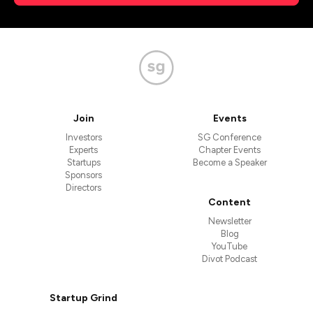
Join
Events
Investors
SG Conference
Experts
Chapter Events
Startups
Become a Speaker
Sponsors
Directors
Content
Newsletter
Blog
YouTube
Divot Podcast
Startup Grind