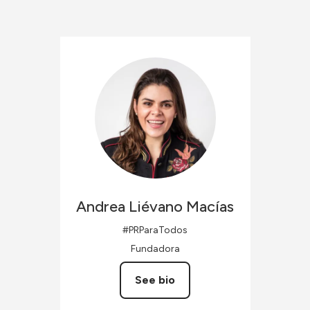
Andrea
Liévano Macías
#PRParaTodos
Fundadora
See bio