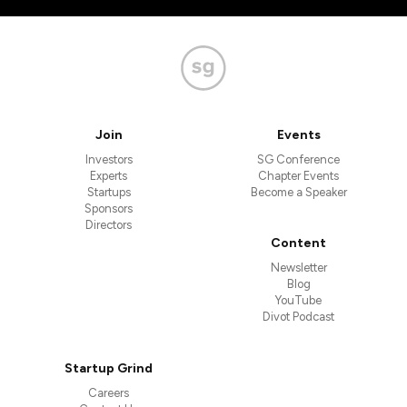
Join
Events
Investors
SG Conference
Experts
Chapter Events
Startups
Become a Speaker
Sponsors
Directors
Content
Newsletter
Blog
YouTube
Divot Podcast
Startup Grind
Careers