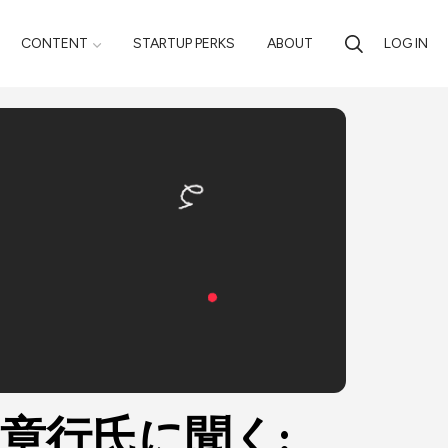
CONTENT
STARTUP PERKS
ABOUT
LOG IN
章行氏に聞く: 