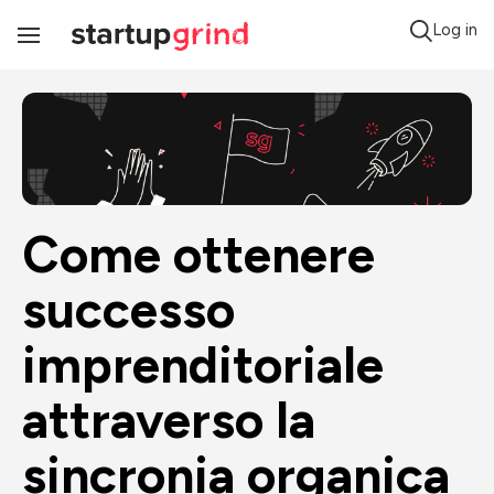
Log in
Toggle
Navigation
Come ottenere 
successo 
imprenditoriale 
attraverso la 
sincronia organica