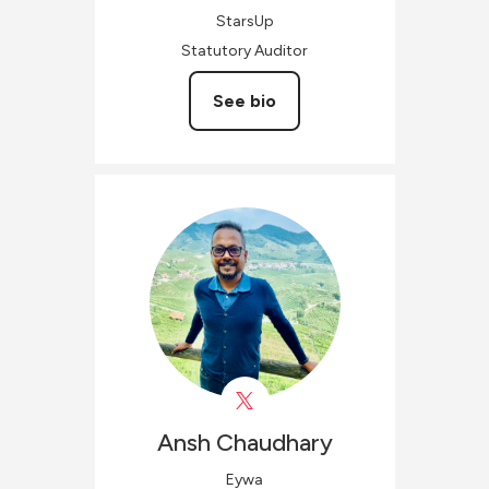
StarsUp
Statutory Auditor
See bio
Ansh
Chaudhary
Eywa