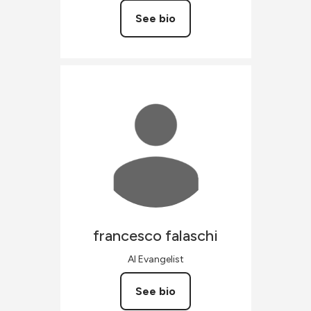
See bio
francesco
falaschi
AI Evangelist
See bio