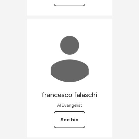
francesco
falaschi
AI Evangelist
See bio