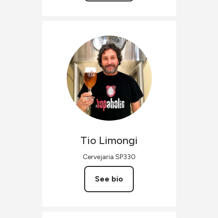
Tio
Limongi
Cervejaria SP330
See bio