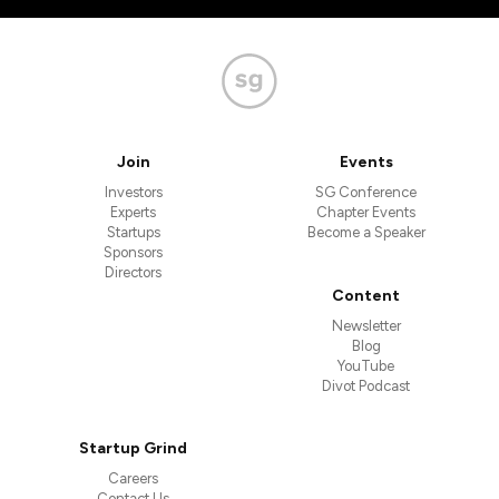
Join
Events
Investors
SG Conference
Experts
Chapter Events
Startups
Become a Speaker
Sponsors
Directors
Content
Newsletter
Blog
YouTube
Divot Podcast
Startup Grind
Careers
Contact Us