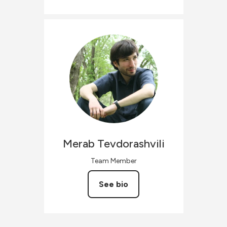
Merab
Tevdorashvili
Team Member
See bio