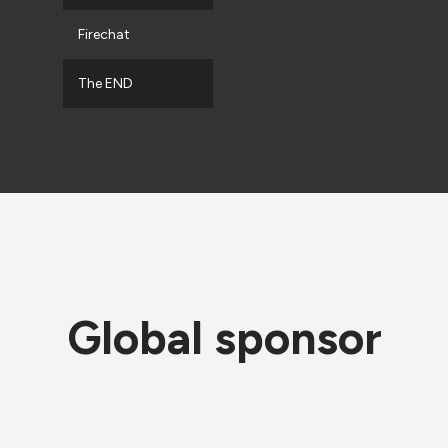
Firechat
The END
Global sponsor