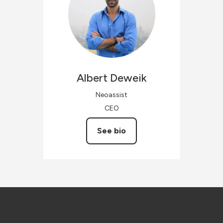
Albert
Deweik
Neoassist
CEO
See bio