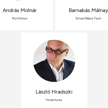
András
Molnár
Barnabás
Málna
Portfolion
SmartWare.Tech
László
Hradszki
Hiventures