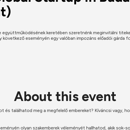
t)
e együttműködésének keretében szeretnénk meginvitálni titeke
y következő eseményén egy valóban impozáns előadói gárda fog m
About this event
pot és találhatod meg a megfelelő embereket? Kíváncsi vagy, hog
 
eményén olyan szakemberek véleményét hallhatod, akik sok-sok 