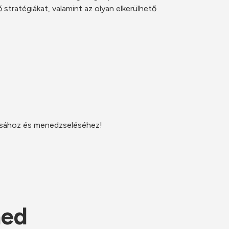
tratégiákat, valamint az olyan elkerülhető 
tásához és menedzseléséhez! 
ned