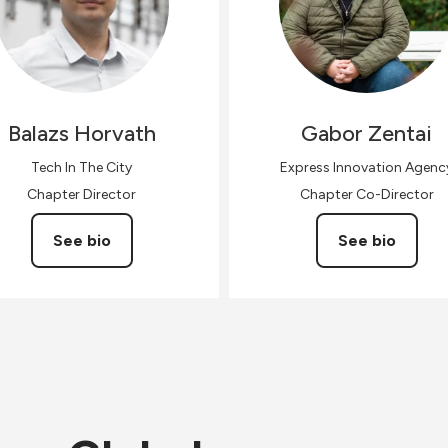
Balazs
Horvath
Gabor
Zentai
Tech In The City
Express Innovation Agenc
Chapter Director
Chapter Co-Director
See bio
See bio