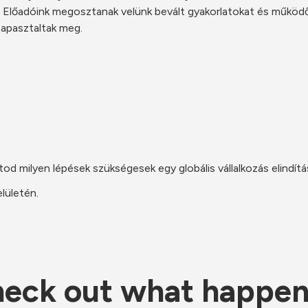
 Előadóink megosztanak velünk bevált gyakorlatokat és működő s
tapasztaltak meg. 
d milyen lépések szükségesek egy globális vállalkozás elindí
lületén.
eck out what happe