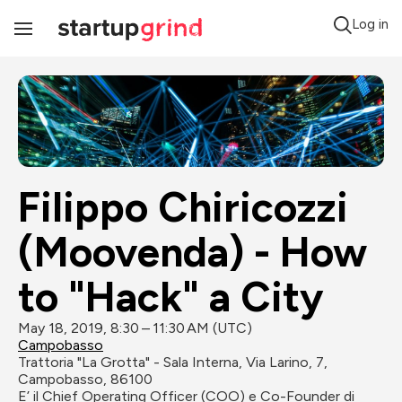
Log in
Toggle
Navigation
Filippo Chiricozzi 
(Moovenda) - How 
to "Hack" a City
May 18, 2019, 8:30 – 11:30 AM (UTC)
Campobasso
Trattoria "La Grotta" - Sala Interna, Via Larino, 7, 
Campobasso, 86100
E’ il Chief Operating Officer (COO) e Co-Founder di 