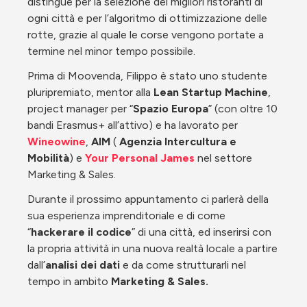
distingue per la selezione dei migliori ristoranti di 
ogni città e per l’algoritmo di ottimizzazione delle 
rotte, grazie al quale le corse vengono portate a 
termine nel minor tempo possibile.
Prima di Moovenda, Filippo è stato uno studente 
pluripremiato, mentor alla 
Lean Startup Machine
, 
project manager per “
Spazio Europa
” (con oltre 10 
bandi Erasmus+ all’attivo) e ha lavorato per 
Wineowine
, 
AIM
 ( 
Agenzia Intercultura e 
Mobilità
) e 
Your Personal James
 nel settore 
Marketing & Sales.
Durante il prossimo appuntamento ci parlerà della 
sua esperienza imprenditoriale e di come 
“
hackerare il codice
” di una città, ed inserirsi con 
la propria attività in una nuova realtà locale a partire 
dall’
analisi dei dati
 e da come strutturarli nel 
tempo in ambito 
Marketing & Sales.