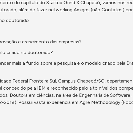
amento do capítulo do Startup Grind X Chapecó, vamos nos reun
outorado, além de fazer networking Amigos (não Contatos) 
a no doutorado.
 inovação e crescimento das empresas?
elo criado no doutorado?
er mais a fundo sobre a pesquisa e o modelo criado pela Dra. 
ersidade Federal Fronteira Sul, Campus Chapecó/SC, departame
l concedido pela IBM e reconhecido pelo alto nível dos compe
dos. Doutora em ciências, na área de Engenharia de Software, D
2-2018). Possui vasta experiência em Agile Methodology (Foc