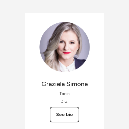
Graziela
Simone
Tonin
Dra.
See bio