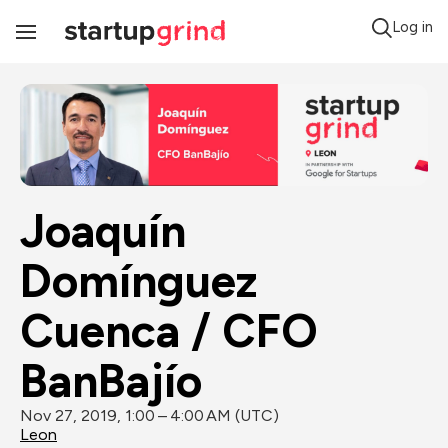
Log in
Toggle
Navigation
Joaquín 
Domínguez 
Cuenca / CFO 
BanBajío
Nov 27, 2019, 1:00 – 4:00 AM (UTC)
Leon