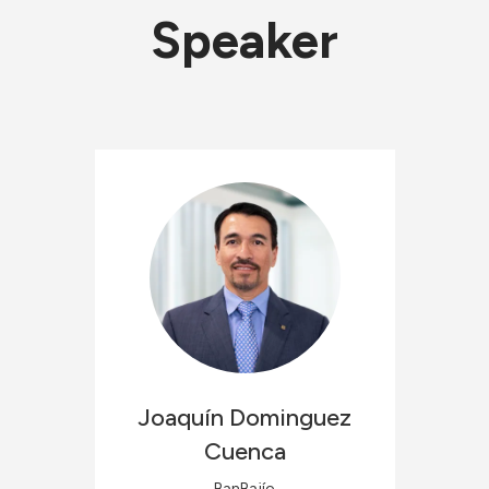
Speaker
Joaquín
Dominguez
Cuenca
BanBajío