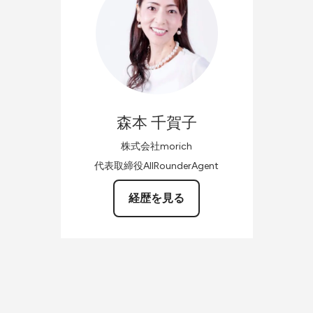
森本
千賀子
株式会社morich
代表取締役AllRounderAgent
経歴を見る