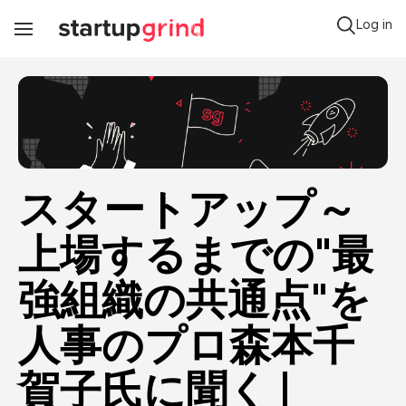
Log in
Toggle
Navigation
スタートアップ～
上場するまでの"最
強組織の共通点"を
人事のプロ森本千
賀子氏に聞く | 